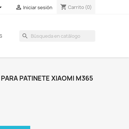
shopping_cart


Carrito
(0)
Iniciar sesión
search
S
PARA PATINETE XIAOMI M365