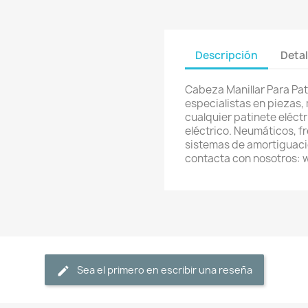
Descripción
Detal
Cabeza Manillar Para Pat
especialistas en piezas,
cualquier patinete eléctri
eléctrico. Neumáticos, f
sistemas de amortiguació
contacta con nosotros:
Sea el primero en escribir una reseña