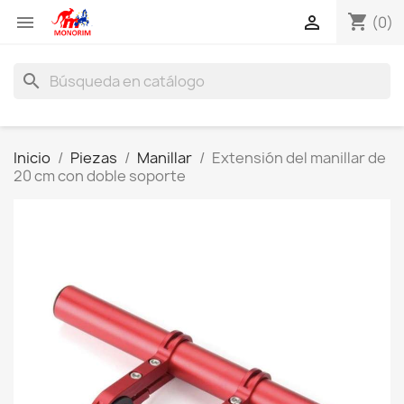
shopping_cart


(0)
search
Inicio
Piezas
Manillar
Extensión del manillar de
20 cm con doble soporte