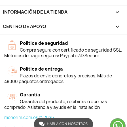
INFORMACIÓN DE LA TIENDA
keyboard_arrow_down
CENTRO DE APOYO

Política de seguridad
Compra segura con certificado de seguridad SSL.
Métodos de pago seguros: Paypal o 3D Secure.
Política de entrega
Plazos de envío concretos y precisos. Más de
48000 paquetes entregados.
Garantía
Garantía del producto, recibirás lo que has
comprado. Asistencia y ayuda en la instalación
monorim.com.es © 2026
HABLA CON NOSOTROS