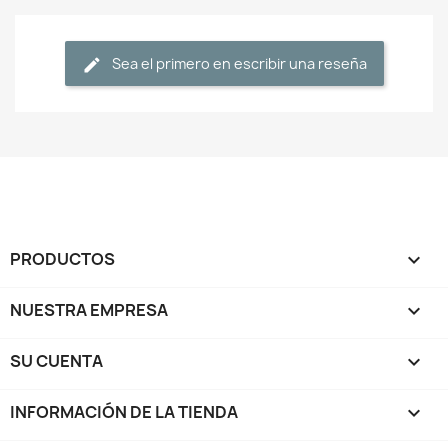
Sea el primero en escribir una reseña
PRODUCTOS

NUESTRA EMPRESA

SU CUENTA

INFORMACIÓN DE LA TIENDA
keyboard_arrow_down