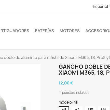
Español
RTIGUADORES
BATERÍAS
MOTORES
ACCESORIO
o doble de aluminio para mástil de Xiaomi M365, 1S, Pro2 y
GANCHO DOBLE DE
XIAOMI M365, 1S, 
12,00 €
Impuestos incluidos
modelo: M1
M1
M2
M3
M4