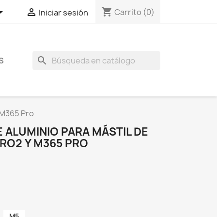
shopping_cart


Carrito
(0)
Iniciar sesión
search
S
 M365 Pro
 ALUMINIO PARA MÁSTIL DE
PRO2 Y M365 PRO
M5