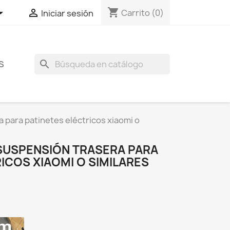
shopping_cart


Carrito
(0)
Iniciar sesión
search
S
para patinetes eléctricos xiaomi o
SUSPENSIÓN TRASERA PARA
ICOS XIAOMI O SIMILARES