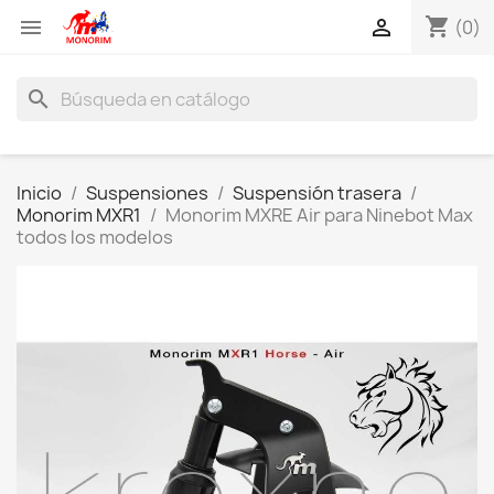
shopping_cart


(0)
search
Inicio
Suspensiones
Suspensión trasera
Monorim MXR1
Monorim MXRE Air para Ninebot Max
todos los modelos