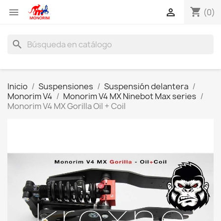
shopping_cart


(0)
search
Inicio
Suspensiones
Suspensión delantera
Monorim V4
Monorim V4 MX Ninebot Max series
Monorim V4 MX Gorilla Oil + Coil