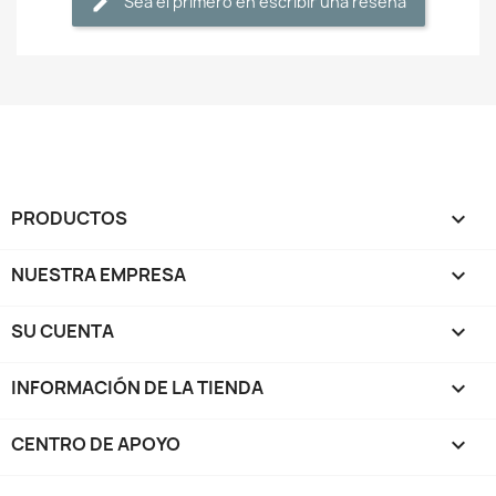
Sea el primero en escribir una reseña
PRODUCTOS

NUESTRA EMPRESA

SU CUENTA

INFORMACIÓN DE LA TIENDA
keyboard_arrow_down
CENTRO DE APOYO
