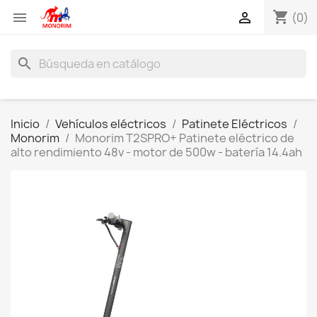
shopping_cart


(0)
search
Inicio
Vehículos eléctricos
Patinete Eléctricos
Monorim
Monorim T2SPRO+ Patinete eléctrico de
alto rendimiento 48v - motor de 500w - batería 14.4ah