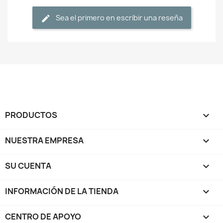
Sea el primero en escribir una reseña
PRODUCTOS

NUESTRA EMPRESA

SU CUENTA

INFORMACIÓN DE LA TIENDA
keyboard_arrow_down
CENTRO DE APOYO
