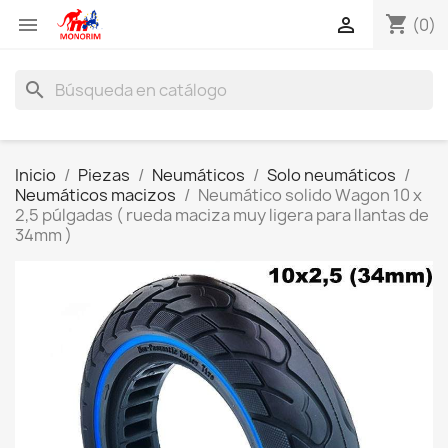
shopping_cart


(0)
search
Inicio
Piezas
Neumáticos
Solo neumáticos
Neumáticos macizos
Neumático solido Wagon 10 x
2,5 púlgadas ( rueda maciza muy ligera para llantas de
34mm )