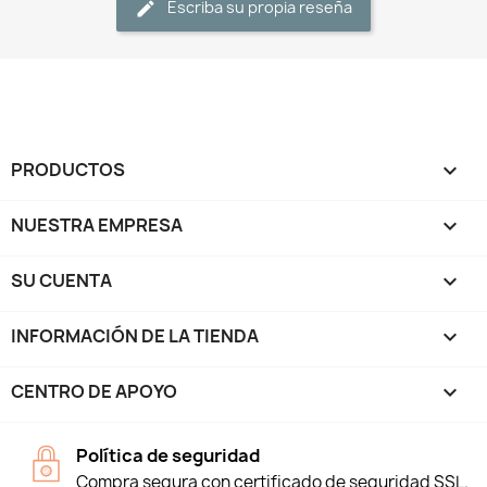
Escriba su propia reseña
PRODUCTOS

NUESTRA EMPRESA

SU CUENTA

INFORMACIÓN DE LA TIENDA
keyboard_arrow_down
CENTRO DE APOYO

Política de seguridad
Compra segura con certificado de seguridad SSL.