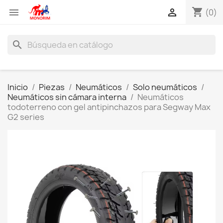
shopping_cart


(0)
search
Inicio
Piezas
Neumáticos
Solo neumáticos
Neumáticos sin cámara interna
Neumáticos
todoterreno con gel antipinchazos para Segway Max
G2 series