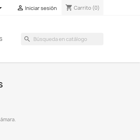
shopping_cart


Carrito
(0)
Iniciar sesión
search
S
S
 cámara.