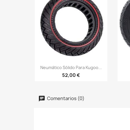
Vista rápida

Neumático Sólido Para Kugoo...
52,00 €
Comentarios (0)