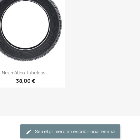
Vista rápida

Neumático Tubeless...
38,00 €
Sea el primero en escribir una reseña