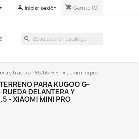
shopping_cart


Carrito
(0)
Iniciar sesión
search
S
a y trasera - 85/65-6.5 - xiaomi mini pro
TERRENO PARA KUGOO G-
- RUEDA DELANTERA Y
.5 - XIAOMI MINI PRO