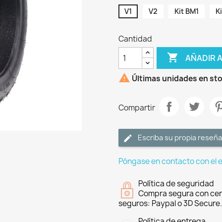
V1
V2
Kit BM1
K
Cantidad

AÑADIR 

Últimas unidades en st
Compartir
Escriba su propia reseña
Póngase en contacto con el 
Política de seguridad
Compra segura con cer
seguros: Paypal o 3D Secure.
Política de entrega