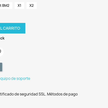
it BM2
X1
X2
AL CARRITO
ock
equipo de soporte
tificado de seguridad SSL. Métodos de pago