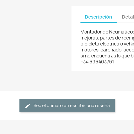
Descripción
Detal
Montador de Neumaticos 
mejoras, partes de reemp
bicicleta eléctrica o veh
motores, carenado, acces
si no encuentras lo que
+34 696403761
Sea el primero en escribir una reseña