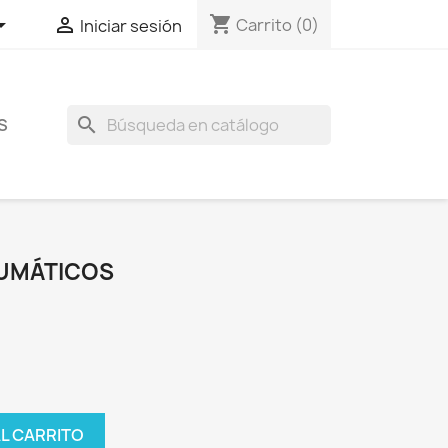
shopping_cart


Carrito
(0)
Iniciar sesión
search
S
UMÁTICOS
AL CARRITO