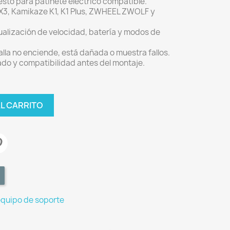
esto para patinete eléctrico compatible.
iX3, Kamikaze K1, K1 Plus, ZWHEEL ZWOLF y
ualización de velocidad, batería y modos de
lla no enciende, está dañada o muestra fallos.
ado y compatibilidad antes del montaje.
AL CARRITO
equipo de soporte