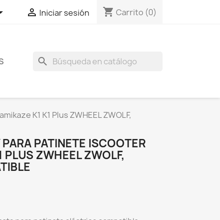
shopping_cart


Carrito
(0)
Iniciar sesión
search
S
 Kamikaze K1 K1 Plus ZWHEEL ZWOLF,
 PARA PATINETE ISCOOTER
K1 PLUS ZWHEEL ZWOLF,
TIBLE