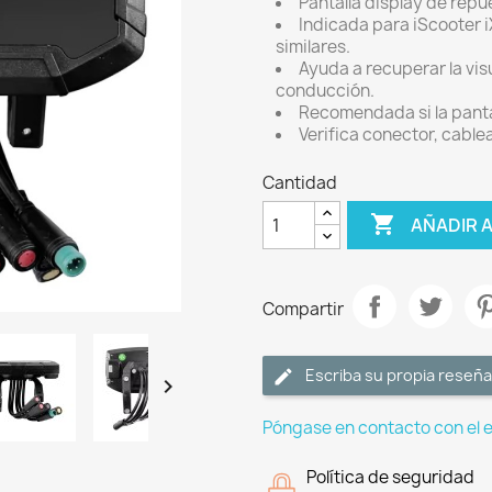
Pantalla display de repu
Indicada para iScooter 
similares.
Ayuda a recuperar la vis
conducción.
Recomendada si la panta
Verifica conector, cable
Cantidad

AÑADIR 
Compartir
Escriba su propia reseña

Póngase en contacto con el 
Política de seguridad