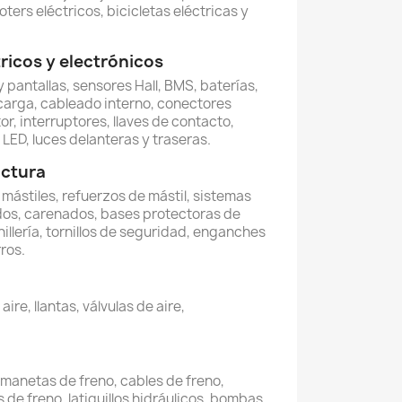
oters eléctricos, bicicletas eléctricas y
icos y electrónicos
 pantallas, sensores Hall, BMS, baterías,
carga, cableado interno, conectores
or, interruptores, llaves de contacto,
LED, luces delanteras y traseras.
uctura
, mástiles, refuerzos de mástil, sistemas
dos, carenados, bases protectoras de
illería, tornillos de seguridad, enganches
ros.
re, llantas, válvulas de aire,
, manetas de freno, cables de freno,
 de freno, latiguillos hidráulicos, bombas