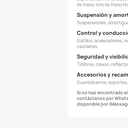
de freno, kits de freno hi
Suspensión y amor
Suspensiones, amortigua
Control y conducc
Gatillos, aceleradores, m
cazoletas.
Seguridad y visibil
Timbres, claxon, reflecta
Accesorios y reca
Guardabarros, soportes,
Si no has encontrado e
contáctanos por Whats
disponible por iMessag