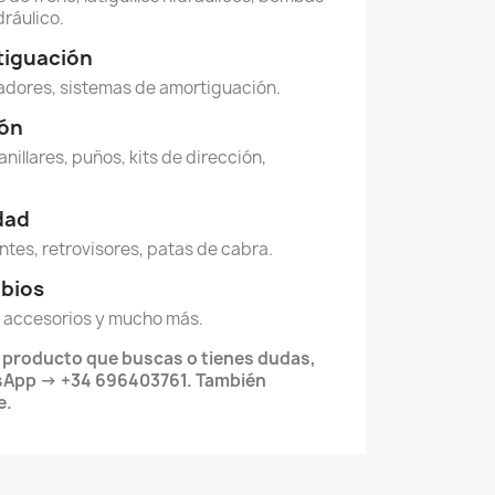
dráulico.
tiguación
dores, sistemas de amortiguación.
ión
anillares, puños, kits de dirección,
idad
ntes, retrovisores, patas de cabra.
mbios
 accesorios y mucho más.
l producto que buscas o tienes dudas,
App -> +34 696403761. También
e.