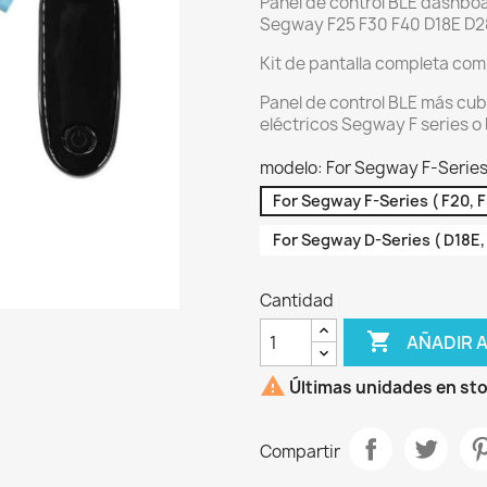
Panel de control BLE dashboa
Segway F25 F30 F40 D18E D2
Kit de pantalla completa com
Panel de control BLE más cub
eléctricos Segway F series o 
modelo: For Segway F-Series (
For Segway F-Series ( F20, F3
For Segway D-Series ( D18E, 
Cantidad

AÑADIR 

Últimas unidades en st
Compartir