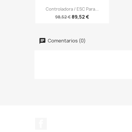
Vista rápida

Controladora / ESC Para...
89,52 €
98,52 €
Comentarios (0)
Facebook