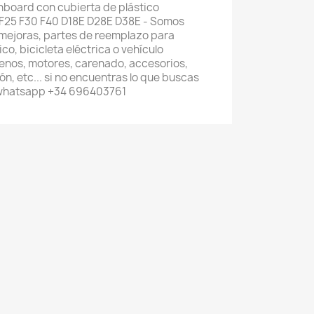
hboard con cubierta de plástico
F25 F30 F40 D18E D28E D38E - Somos
 mejoras, partes de reemplazo para
co, bicicleta eléctrica o vehículo
renos, motores, carenado, accesorios,
n, etc... si no encuentras lo que buscas
 whatsapp +34 696403761