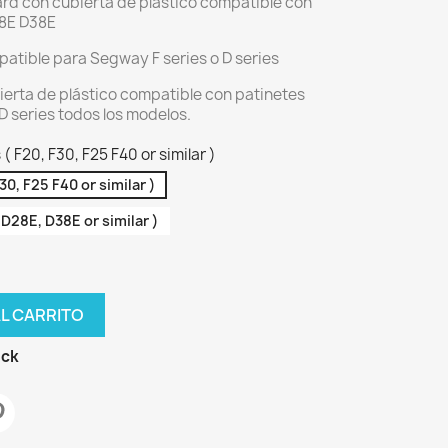
rd con cubierta de plástico compatible con
8E D38E
patible para Segway F series o D series
ierta de plástico compatible con patinetes
D series todos los modelos.
 F20, F30, F25 F40 or similar )
0, F25 F40 or similar )
D28E, D38E or similar )
AL CARRITO
ock