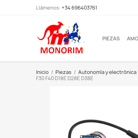
Llámenos:
+34 696403761
PIEZAS
AMO
Inicio
Piezas
Autonomía y electrónica
F30 F40 D18E D28E D38E