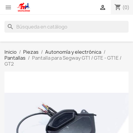
shopping_cart


(0)
search
Inicio
Piezas
Autonomía y electrónica
Pantallas
Pantalla para Segway GT1 / GTE - GT1E /
GT2