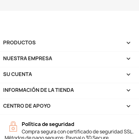
PRODUCTOS

NUESTRA EMPRESA

SU CUENTA

INFORMACIÓN DE LA TIENDA
keyboard_arrow_down
CENTRO DE APOYO

Política de seguridad
Compra segura con certificado de seguridad SSL.
Métodos de pago seguros: Paypal o 3D Secure.