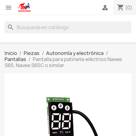
shopping_cart


(0)
search
Inicio
Piezas
Autonomía y electrónica
Pantallas
Pantalla para patinete eléctrico Navee
S65, Navee S65C o similar