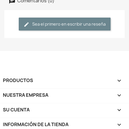
Comentarios (0)
Sea el primero en escribir una reseña
PRODUCTOS

NUESTRA EMPRESA

SU CUENTA

INFORMACIÓN DE LA TIENDA
keyboard_arrow_down