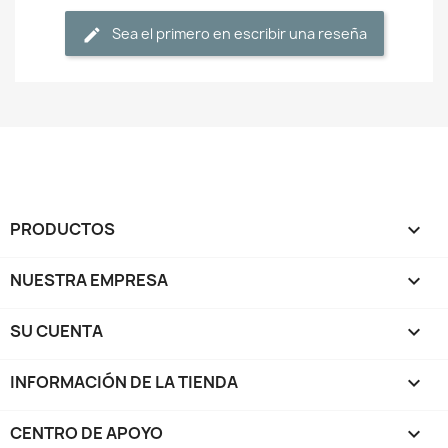
Sea el primero en escribir una reseña
PRODUCTOS

NUESTRA EMPRESA

SU CUENTA

INFORMACIÓN DE LA TIENDA
keyboard_arrow_down
CENTRO DE APOYO
