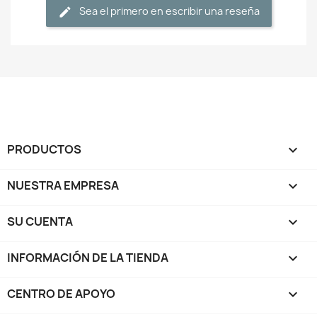
Sea el primero en escribir una reseña
PRODUCTOS

NUESTRA EMPRESA

SU CUENTA

INFORMACIÓN DE LA TIENDA
keyboard_arrow_down
CENTRO DE APOYO
