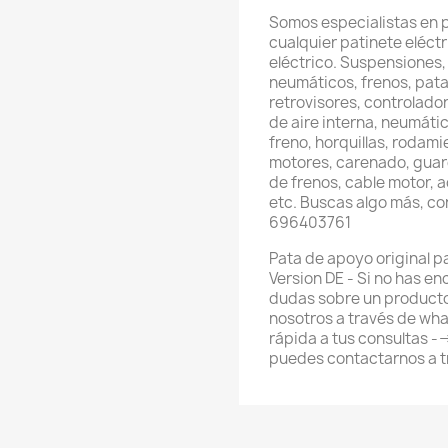
Somos especialistas en 
cualquier patinete eléctri
eléctrico. Suspensiones,
neumáticos, frenos, pata
retrovisores, controlador
de aire interna, neumátic
freno, horquillas, rodami
motores, carenado, guard
de frenos, cable motor, 
etc. Buscas algo más, c
696403761
Pata de apoyo original pa
Version DE - Si no has e
dudas sobre un producto
nosotros a través de wh
rápida a tus consultas 
puedes contactarnos a 