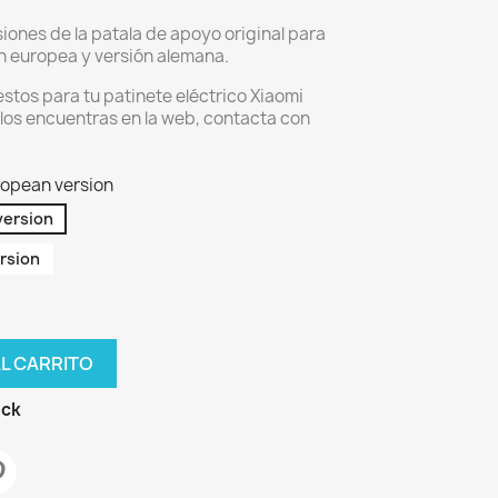
iones de la patala de apoyo original para
ón europea y versión alemana.
stos para tu patinete eléctrico Xiaomi
o los encuentras en la web, contacta con
ropean version
version
rsion
AL CARRITO
ock