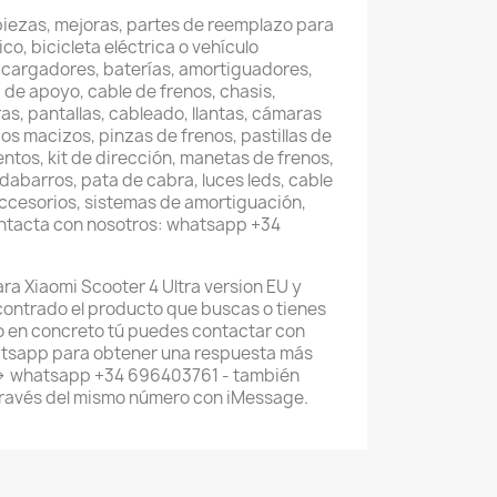
piezas, mejoras, partes de reemplazo para
co, bicicleta eléctrica o vehículo
 cargadores, baterías, amortiguadores,
 de apoyo, cable de frenos, chasis,
as, pantallas, cableado, llantas, cámaras
os macizos, pinzas de frenos, pastillas de
entos, kit de dirección, manetas de frenos,
abarros, pata de cabra, luces leds, cable
accesorios, sistemas de amortiguación,
ontacta con nosotros: whatsapp +34
ra Xiaomi Scooter 4 Ultra version EU y
ncontrado el producto que buscas o tienes
 en concreto tú puedes contactar con
atsapp para obtener una respuesta más
--> whatsapp +34 696403761 - también
través del mismo número con iMessage.