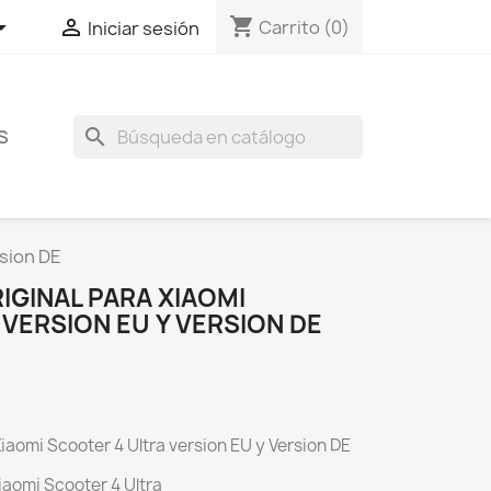
shopping_cart


Carrito
(0)
Iniciar sesión
search
S
rsion DE
IGINAL PARA XIAOMI
VERSION EU Y VERSION DE
iaomi Scooter 4 Ultra version EU y Version DE
iaomi Scooter 4 Ultra