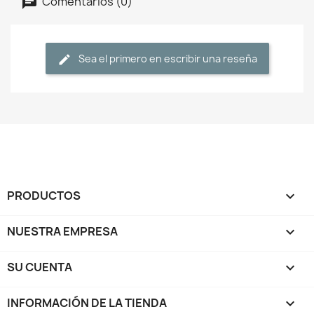
Comentarios (0)
Sea el primero en escribir una reseña
PRODUCTOS

NUESTRA EMPRESA

SU CUENTA

INFORMACIÓN DE LA TIENDA
keyboard_arrow_down