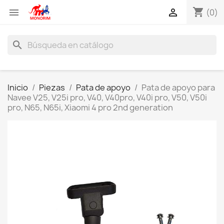
shopping_cart


(0)
search
Inicio
Piezas
Pata de apoyo
Pata de apoyo para
Navee V25, V25i pro, V40, V40pro, V40i pro, V50, V50i
pro, N65, N65i, Xiaomi 4 pro 2nd generation