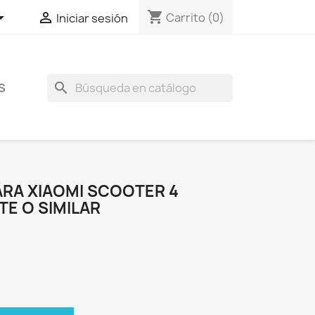
shopping_cart


Carrito
(0)
Iniciar sesión
search
S
ARA XIAOMI SCOOTER 4
ITE O SIMILAR