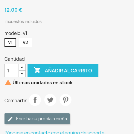
12,00 €
Impuestos incluidos
modelo: V1
V1
V2
Cantidad

AÑADIR AL CARRITO

Últimas unidades en stock
Compartir
Escriba su propia reseña
Póngase en contacto con el equipo de soporte