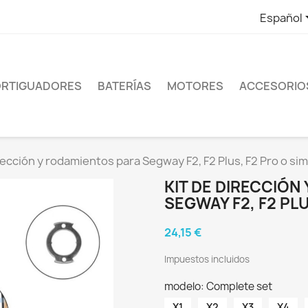
Español
RTIGUADORES
BATERÍAS
MOTORES
ACCESORIO
rección y rodamientos para Segway F2, F2 Plus, F2 Pro o sim
KIT DE DIRECCIÓN
SEGWAY F2, F2 PLU
24,15 €
Impuestos incluidos
modelo: Complete set
X1
X2
X3
X4