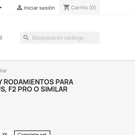
shopping_cart


Carrito
(0)
Iniciar sesión
search
S
ilar
 Y RODAMIENTOS PARA
S, F2 PRO O SIMILAR
X5
Complete set