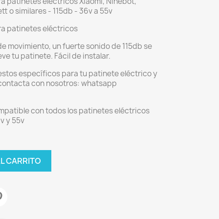
a patinetes eléctricos Xiaomi, Ninebot,
t o similares - 115db - 36v a 55v
ra patinetes eléctricos
de movimiento, un fuerte sonido de 115db se
ve tu patinete. Fácil de instalar.
stos específicos para tu patinete eléctrico y
, contacta con nosotros: whatsapp
mpatible con todos los patinetes eléctricos
v y 55v
AL CARRITO