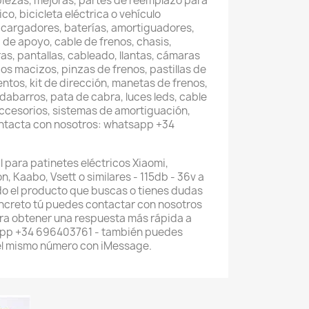
piezas, mejoras, partes de reemplazo para
co, bicicleta eléctrica o vehículo
 cargadores, baterías, amortiguadores,
 de apoyo, cable de frenos, chasis,
as, pantallas, cableado, llantas, cámaras
os macizos, pinzas de frenos, pastillas de
entos, kit de dirección, manetas de frenos,
abarros, pata de cabra, luces leds, cable
accesorios, sistemas de amortiguación,
ontacta con nosotros: whatsapp +34
l para patinetes eléctricos Xiaomi,
, Kaabo, Vsett o similares - 115db - 36v a
do el producto que buscas o tienes dudas
ncreto tú puedes contactar con nosotros
ra obtener una respuesta más rápida a
sapp +34 696403761 - también puedes
el mismo número con iMessage.