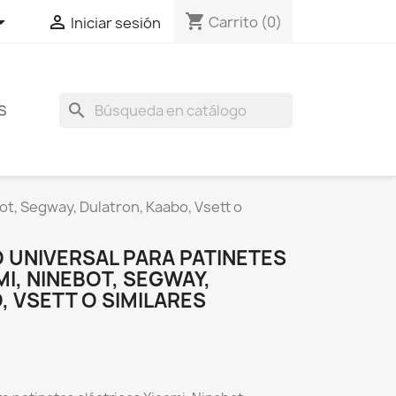
shopping_cart


Carrito
(0)
Iniciar sesión
search
S
ot, Segway, Dulatron, Kaabo, Vsett o
 UNIVERSAL PARA PATINETES
I, NINEBOT, SEGWAY,
 VSETT O SIMILARES