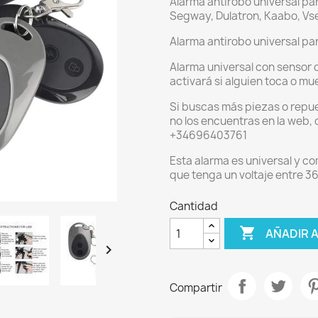
Alarma antirobo universal par
Segway, Dulatron, Kaabo, Vset
Alarma antirobo universal pa
Alarma universal con sensor 
activará si alguien toca o mue
Si buscas más piezas o repue
no los encuentras en la web
+34696403761
Esta alarma es universal y co
que tenga un voltaje entre 36
Cantidad

AÑADIR 

Compartir