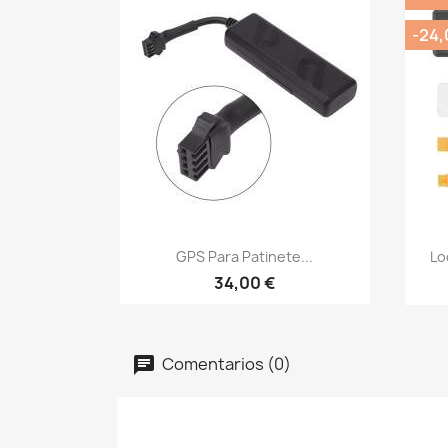
-24,
Vista rápida

GPS Para Patinete...
Lo
34,00 €
Comentarios (0)