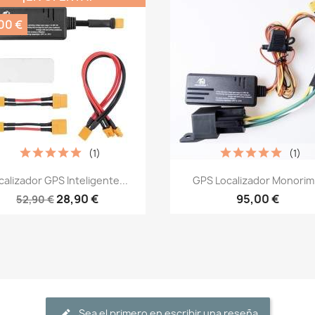
00 €
(1)
(1)
Vista rápida
Vista rápida


calizador GPS Inteligente...
GPS Localizador Monorim.
28,90 €
95,00 €
52,90 €
Sea el primero en escribir una reseña