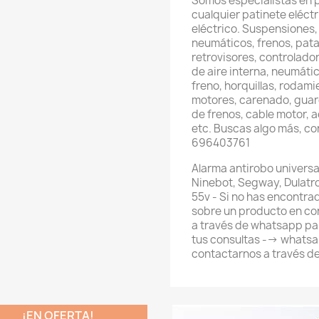
Somos especialistas en 
cualquier patinete eléctri
eléctrico. Suspensiones,
neumáticos, frenos, pata
retrovisores, controlador
de aire interna, neumátic
freno, horquillas, rodami
motores, carenado, guard
de frenos, cable motor, 
etc. Buscas algo más, c
696403761
Alarma antirobo universa
Ninebot, Segway, Dulatron
55v - Si no has encontra
sobre un producto en co
a través de whatsapp pa
tus consultas --> what
contactarnos a través d
¡EN OFERTA!