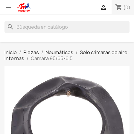
shopping_cart


(0)
search
Inicio
Piezas
Neumáticos
Solo cámaras de aire
internas
Camara 90/65-6,5