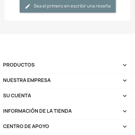
Sea el primero en escribir una reseña
PRODUCTOS

NUESTRA EMPRESA

SU CUENTA

INFORMACIÓN DE LA TIENDA
keyboard_arrow_down
CENTRO DE APOYO
