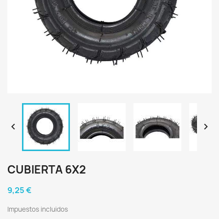


CUBIERTA 6X2
9,25 €
Impuestos incluidos