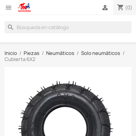
shopping_cart


(0)
search
Inicio
Piezas
Neumáticos
Solo neumáticos
Cubierta 6X2