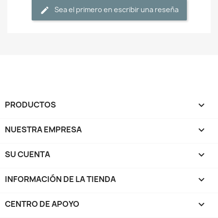
Sea el primero en escribir una reseña
PRODUCTOS

NUESTRA EMPRESA

SU CUENTA

INFORMACIÓN DE LA TIENDA
keyboard_arrow_down
CENTRO DE APOYO
