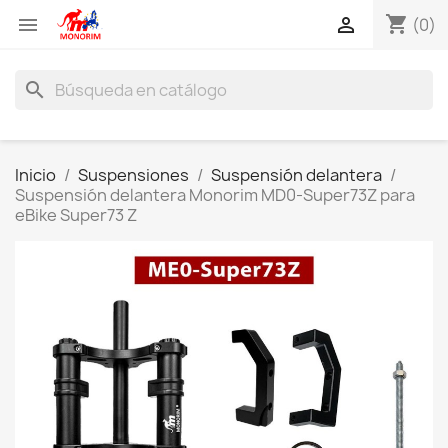
shopping_cart


(0)
search
Inicio
Suspensiones
Suspensión delantera
Suspensión delantera Monorim MD0-Super73Z para
eBike Super73 Z