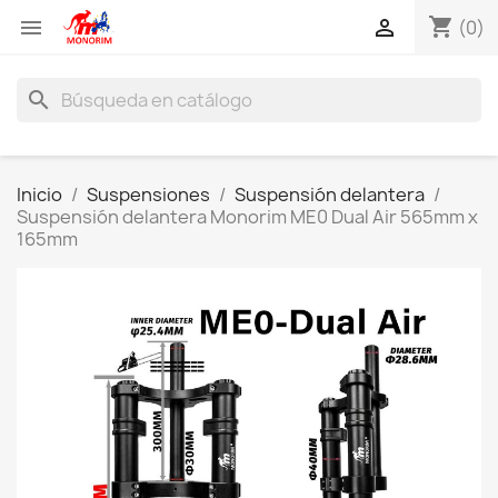
shopping_cart


(0)
search
Inicio
Suspensiones
Suspensión delantera
Suspensión delantera Monorim ME0 Dual Air 565mm x
165mm