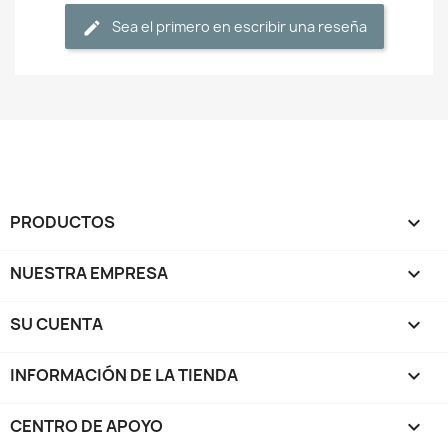
Sea el primero en escribir una reseña
PRODUCTOS

NUESTRA EMPRESA

SU CUENTA

INFORMACIÓN DE LA TIENDA
keyboard_arrow_down
CENTRO DE APOYO
