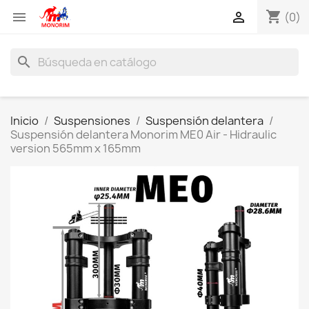
shopping_cart


(0)
search
Inicio
Suspensiones
Suspensión delantera
Suspensión delantera Monorim ME0 Air - Hidraulic
version 565mm x 165mm