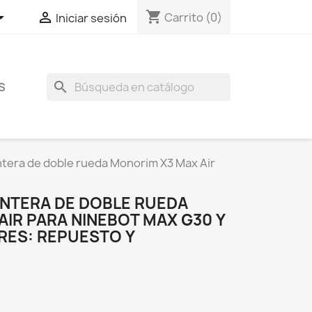
shopping_cart


Carrito
(0)
Iniciar sesión
search
S
tera de doble rueda Monorim X3 Max Air
NTERA DE DOBLE RUEDA
IR PARA NINEBOT MAX G30 Y
RES: REPUESTO Y