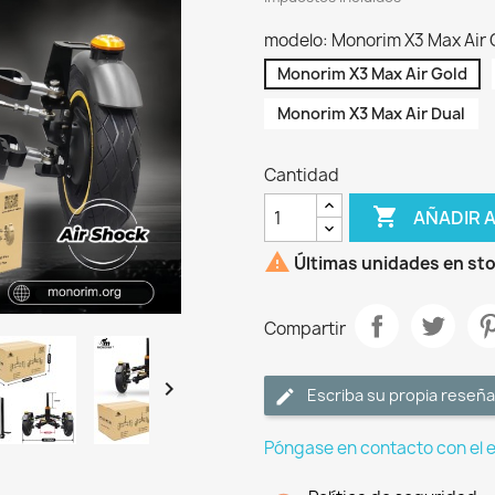
modelo: Monorim X3 Max Air 
Monorim X3 Max Air Gold
Monorim X3 Max Air Dual
Cantidad

AÑADIR 

Últimas unidades en st
Compartir

Escriba su propia reseña
Póngase en contacto con el 