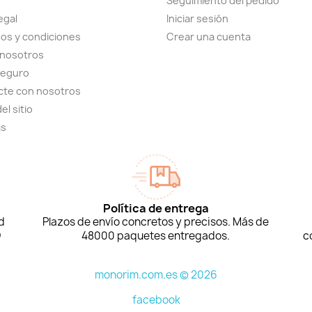
Seguimiento del pedido
egal
Iniciar sesión
os y condiciones
Crear una cuenta
 nosotros
seguro
cte con nosotros
el sitio
as
Política de entrega
d
Plazos de envío concretos y precisos. Más de
D
48000 paquetes entregados.
c
monorim.com.es © 2026
facebook