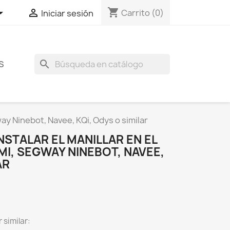
shopping_cart


Carrito
(0)
Iniciar sesión
search
S
gway Ninebot, Navee, KQi, Odys o similar
NSTALAR EL MANILLAR EN EL
MI, SEGWAY NINEBOT, NAVEE,
AR
 similar: