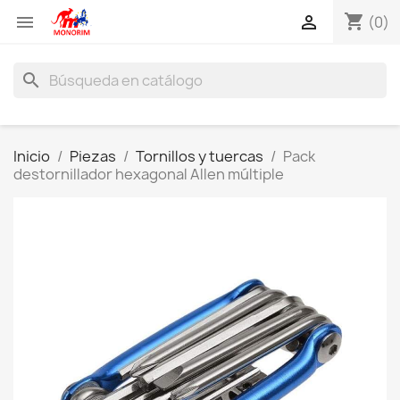
shopping_cart


(0)
search
Inicio
Piezas
Tornillos y tuercas
Pack
destornillador hexagonal Allen múltiple