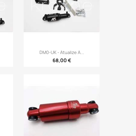
Vista rápida

DM0-UK - Atualize A...
68,00 €