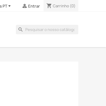
shopping_cart


Carrinho
(0)
s PT
Entrar
search