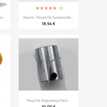
(1)
Vista rápida

o...
Xiaomi - Peças De Suspensão...
18,94 €
Vista rápida

.
Peça De Segurança Para...
10,00 €