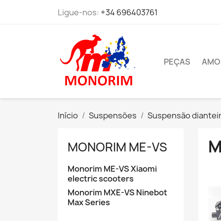
Ligue-nos:
+34 696403761
PEÇAS
AMO
Início
Suspensões
Suspensão diantei
M
MONORIM ME-VS
Monorim ME-VS Xiaomi
electric scooters
Monorim MXE-VS Ninebot
Max Series