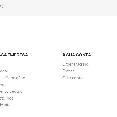
(s)
SSA EMPRESA
A SUA CONTA
Order tracking
Legal
Entrar
s e Condições
Criar conta
 nós
ento Seguro
cte-nos
o site