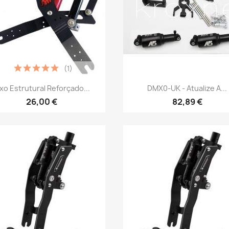
(1)
Vista rápida
Vista rápida


ixo Estrutural Reforçado...
DMX0-UK - Atualize A...
26,00 €
82,89 €