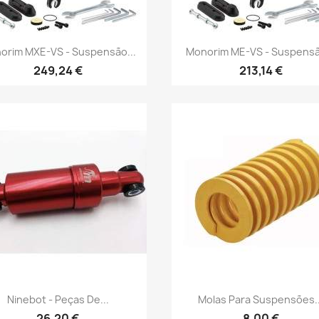
Vista rápida
Vista rápida


orim MXE-VS - Suspensão...
Monorim ME-VS - Suspensã
249,24 €
213,14 €
Vista rápida
Vista rápida


Ninebot - Peças De...
Molas Para Suspensões..
26,20 €
8,00 €