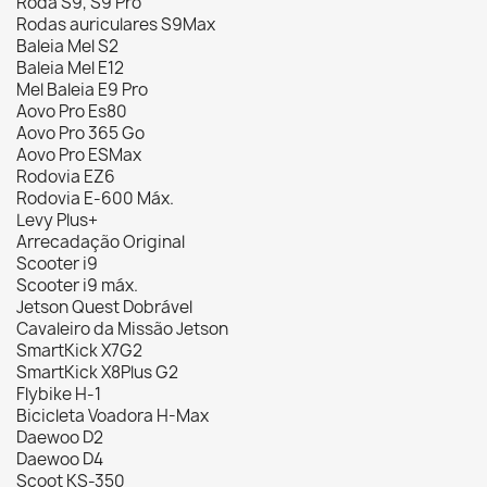
Roda S9, S9 Pró
Rodas auriculares S9Max
Baleia Mel S2
Baleia Mel E12
Mel Baleia E9 Pro
Aovo Pro Es80
Aovo Pro 365 Go
Aovo Pro ESMax
Rodovia EZ6
Rodovia E-600 Máx.
Levy Plus+
Arrecadação Original
Scooter i9
Scooter i9 máx.
Jetson Quest Dobrável
Cavaleiro da Missão Jetson
SmartKick X7G2
SmartKick X8Plus G2
Flybike H-1
Bicicleta Voadora H-Max
Daewoo D2
Daewoo D4
Scoot KS-350