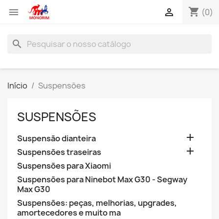
shopping_cart


(0)
search
Início
Suspensões
SUSPENSÕES

Suspensão dianteira

Suspensões traseiras
Suspensões para Xiaomi
Suspensões para Ninebot Max G30 - Segway
Max G30
Suspensões: peças, melhorias, upgrades,
amortecedores e muito ma