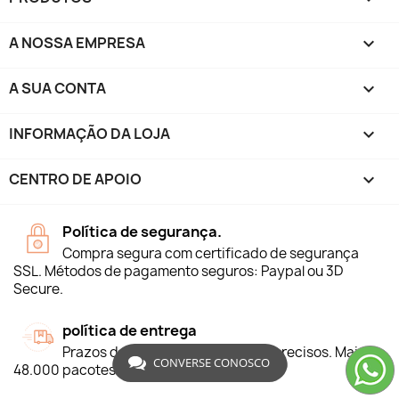
A NOSSA EMPRESA

A SUA CONTA

INFORMAÇÃO DA LOJA
keyboard_arrow_down
CENTRO DE APOIO

Política de segurança.
Compra segura com certificado de segurança
SSL. Métodos de pagamento seguros: Paypal ou 3D
Secure.
política de entrega
Prazos de entrega específicos e precisos. Mais de
CONVERSE CONOSCO
48.000 pacotes entregues.