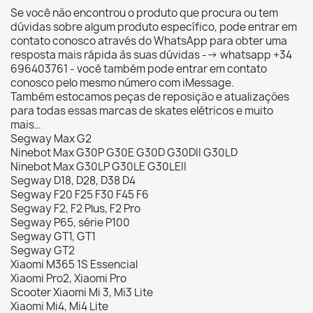
Se você não encontrou o produto que procura ou tem
dúvidas sobre algum produto específico, pode entrar em
contato conosco através do WhatsApp para obter uma
resposta mais rápida às suas dúvidas --> whatsapp +34
696403761 - você também pode entrar em contato
conosco pelo mesmo número com iMessage.
Também estocamos peças de reposição e atualizações
para todas essas marcas de skates elétricos e muito
mais…
Segway Max G2
Ninebot Max G30P G30E G30D G30DII G30LD
Ninebot Max G30LP G30LE G30LEII
Segway D18, D28, D38 D4
Segway F20 F25 F30 F45 F6
Segway F2, F2 Plus, F2 Pro
Segway P65, série P100
Segway GT1, GT1
Segway GT2
Xiaomi M365 1S Essencial
Xiaomi Pro2, Xiaomi Pro
Scooter Xiaomi Mi 3, Mi3 Lite
Xiaomi Mi4, Mi4 Lite