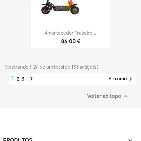
Amortecedor Traseiro...
84,00 €
Mostrando 1-24 de um total de 163 artigo(s)
1

Próximo
2
3
…
7
Voltar ao topo

PRODUTOS
