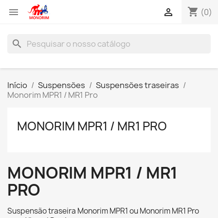
shopping_cart


(0)
search
Início
Suspensões
Suspensões traseiras
Monorim MPR1 / MR1 Pro
MONORIM MPR1 / MR1 PRO
MONORIM MPR1 / MR1
PRO
Suspensão traseira Monorim MPR1 ou Monorim MR1 Pro