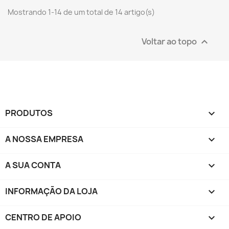
Mostrando 1-14 de um total de 14 artigo(s)
Voltar ao topo

PRODUTOS

A NOSSA EMPRESA

A SUA CONTA

INFORMAÇÃO DA LOJA
keyboard_arrow_down
CENTRO DE APOIO
