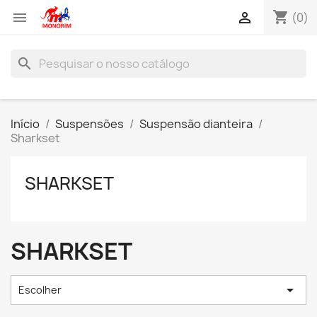
shopping_cart


(0)
search
Início
Suspensões
Suspensão dianteira
Sharkset
SHARKSET
SHARKSET

Escolher