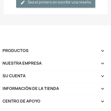
Sea el primero en escribir una reseña
PRODUCTOS

NUESTRA EMPRESA

SU CUENTA

INFORMACIÓN DE LA TIENDA
keyboard_arrow_down
CENTRO DE APOYO
