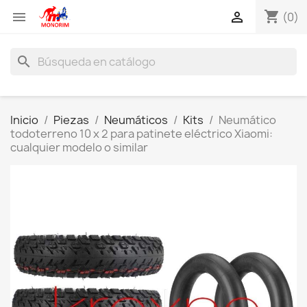
shopping_cart


(0)
search
Inicio
Piezas
Neumáticos
Kits
Neumático
todoterreno 10 x 2 para patinete eléctrico Xiaomi:
cualquier modelo o similar