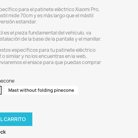
pecífico para el patinete eléctrico Xiaomi Pro,
ástil mide 70cm y es más largo que el mástil
versión estandar.
il es el pieza fundamental del vehículo, va
stalación de la base de la pantalla y el manillar.
stos específicos para tu patinete eléctrico
 o similar y no los encuentras en la web,
enviaremos el enlace para que puedas comprar
inecone
Mast without folding pinecone
AL CARRITO
ock