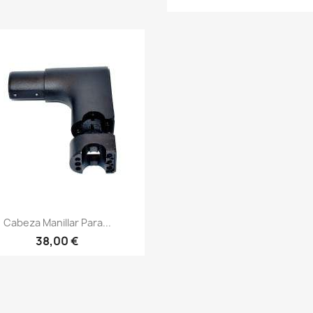
Vista rápida

Cabeza Manillar Para...
38,00 €