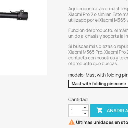
Aquí encontrarás el mástil es
Xiaomi Pro 2 o similar. Este m
utilizado por el Xiaomi M365 
Función del producto: el mást
unido al chasis y soporta la in
Si buscas más piezas o repue
Xiaomi M365 Pro, Xiaomi Pro 2
contacta con nosotros y te 
el producto que buscas.
modelo: Mast with folding p
Mast with folding pinecone
Cantidad

AÑADIR 

Últimas unidades en st