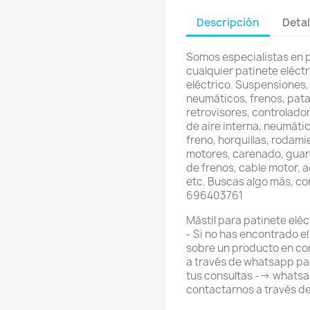
Descripción
Detal
Somos especialistas en 
cualquier patinete eléctri
eléctrico. Suspensiones,
neumáticos, frenos, pata
retrovisores, controlador
de aire interna, neumátic
freno, horquillas, rodami
motores, carenado, guard
de frenos, cable motor, 
etc. Buscas algo más, c
696403761
Mástil para patinete elé
- Si no has encontrado e
sobre un producto en co
a través de whatsapp pa
tus consultas --> what
contactarnos a través d